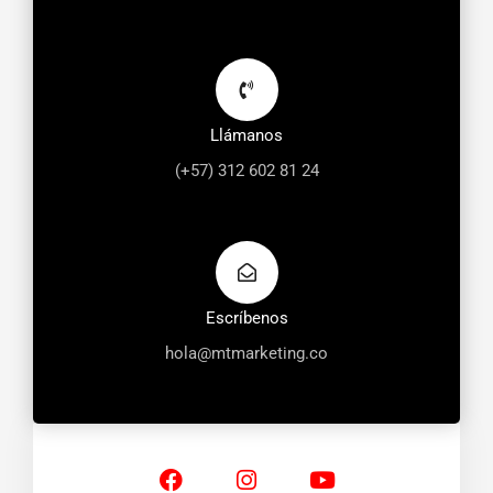
Llámanos
(+57) 312 602 81 24
Escríbenos
hola@mtmarketing.co
F
I
Y
a
n
o
c
s
u