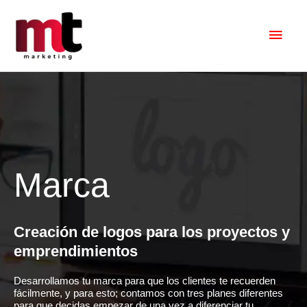
Ir
Men
al
princ
contenido
Marca
Creación de logos para los proyectos y
emprendimientos
Desarrollamos tu marca para que los clientes te recuerden
fácilmente, y para esto; contamos con tres planes diferentes
para que decidas empezar de una vez a diferenciar tu